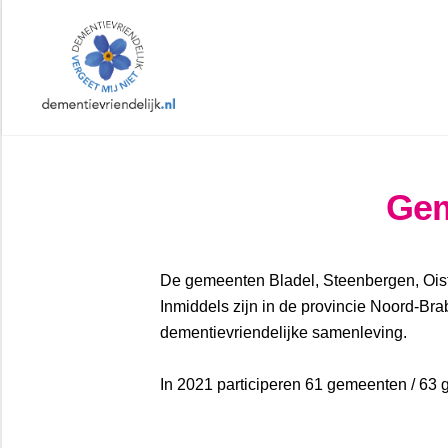
Dementievriendelijk
Brabant
|
Samen
leven
met
dementie
Gem
|
Dementievriendelijk
De gemeenten Bladel, Steenbergen, Oiste
Inmiddels zijn in de provincie Noord-Br
dementievriendelijke samenleving.
In 2021 participeren 61 gemeenten / 63 