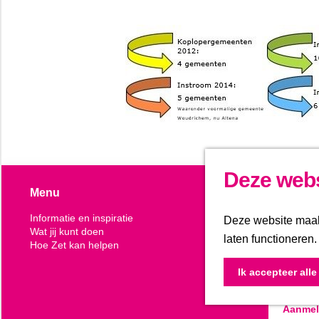
Deze webs
Menu
Volg ons
Informatie en inspiratie
Deze website maakt
youtube
Li
Wat jij kunt doen
laten functioneren
Hoe Zet kan helpen
Op de hoo
Ik accepteer all
aan voor
Aanme