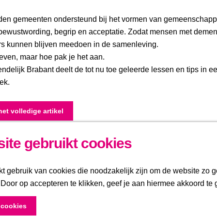
en gemeenten ondersteund bij het vormen van gemeenschapp
bewustwording, begrip en acceptatie. Zodat mensen met demen
rs kunnen blijven meedoen in de samenleving.
even, maar hoe pak je het aan.
delijk Brabant deelt de tot nu toe geleerde lessen en tips in een
ek.
het volledige artikel
ite gebruikt cookies
Partners
 gebruik van cookies die noodzakelijk zijn om de website zo g
nkedIn
. Door op accepteren te klikken, geef je aan hiermee akkoord te 
gte blijven? Meld je
e cookies
 onze nieuwsbrief