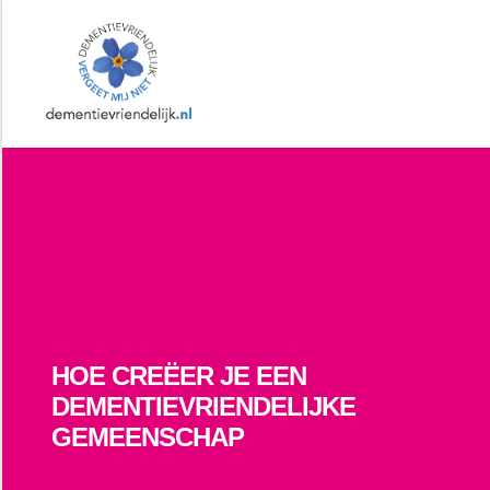
Dementievriendelijk
Brabant
|
Samen
leven
met
dementie
|
Dementievriendelijk
HOE CREËER JE EEN
DEMENTIEVRIENDELIJKE
GEMEENSCHAP