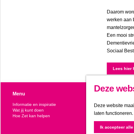
Daarom word
werken aan 
mantelzorge
Een mooi str
Dementievrien
Sociaal Best
Lees hier 
Deze webs
Menu
Volg ons
Informatie en inspiratie
Deze website maakt
youtube
Li
Wat jij kunt doen
laten functioneren
Hoe Zet kan helpen
Op de hoo
Ik accepteer all
aan voor